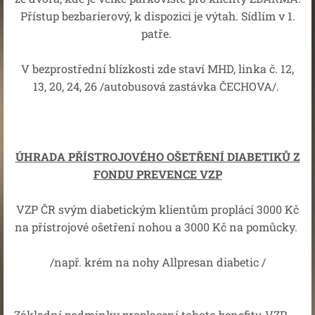
Přístup bezbarierový, k dispozici je výtah. Sídlím v 1.
patře.
V bezprostřední blízkosti zde staví MHD, linka č. 12,
13, 20, 24, 26 /autobusová zastávka ČECHOVA/.
ÚHRADA PŘÍSTROJOVÉHO OŠETŘENÍ DIABETIKŮ Z
FONDU PREVENCE VZP
VZP ČR svým diabetickým klientům proplácí 3000 Kč
na přístrojové ošetření nohou a 3000 Kč na pomůcky.
/např. krém na nohy Allpresan diabetic /
Základní podmínky proplacení tohoto benefitu VZP