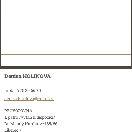
Denisa HOLINOVÁ
mobil: 775 20 66 20
denisa.b
urdova@e
mail.cz
PROVOZOVNA:
1. patro /výtah k dispozici/
Dr. Milady Horákové 185/66
Liberec 7