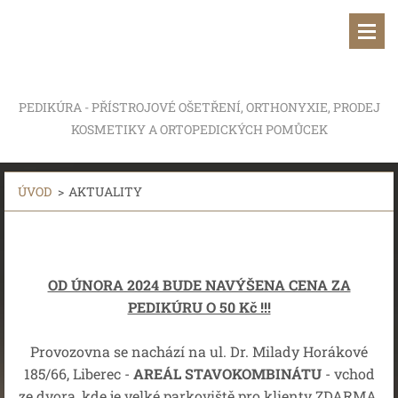
PEDIKÚRA - PŘÍSTROJOVÉ OŠETŘENÍ, ORTHONYXIE, PRODEJ
KOSMETIKY A ORTOPEDICKÝCH POMŮCEK
ÚVOD
>
AKTUALITY
OD ÚNORA 2024 BUDE NAVÝŠENA CENA ZA
PEDIKÚRU O 50 Kč !!!
Provozovna se nachází na ul. Dr. Milady Horákové
185/66, Liberec -
AREÁL STAVOKOMBINÁTU
- vchod
ze dvora, kde je velké parkoviště pro klienty ZDARMA.